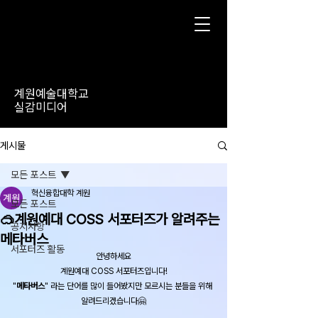
계원예술대학교
실감미디어
게시물
모든 포스트
혁신융합대학 계원
모든 포스트
🥽계원예대 COSS 서포터즈가 알려주는
공지사항
메타버스
서포터즈 활동
안녕하세요
계원예대 COSS 서포터즈입니다!
"
메타버스
" 라는 단어를 많이 들어봤지만 모르시는 분들을 위해 
알려드리겠습니다🤗