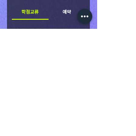
학점교류
예약
학점교류란 무엇인가요?
학점교류란 타 대학과의 학점교류를 통
하여 취득한 학점을 소속대학의 취득학
학점교류의 지원자격과 유의사항
점으로 인정하는 제도입니다. 학점교류
은 무엇인가요?
는 정규학기와 계절학기에 실시되고 있
학점교류 지원자격은 본교 『국내대학
습니다.
과의 학점교류 규정』을 따릅니다. ① 일
학점교류 수강신청과 정정 및 취소
정학기 이상을 이수하고 재학중인 자로
는 어떻게 할 수 있나요?
합니다. 단, 졸업예정자는 지원할 수 없
학점교류 수강신청과 정정 및 취소에
습니다. ② 재학기간의 학업성적이 평
관한 사항은 『학교 홈페이지 - 학사』 게
학점교류의 학점인정에 기준이 있
균평점 3.00 이상인 자로 합니다. ③
시판에 수시로 게재됩니다. 학교마다
나요?
학점교류 지원을 위해서는 우리대학의
시기와 내용이 다르니 게시판을 꼭! 확
허가를 받아야 합니다. ④ 학칙에 따라
학점교류 학정인정은 본교 『국내대학
인해주세요. 취소할 때는 소속학과에
징계받은 사실이 없는 자로 합니다. ⑤