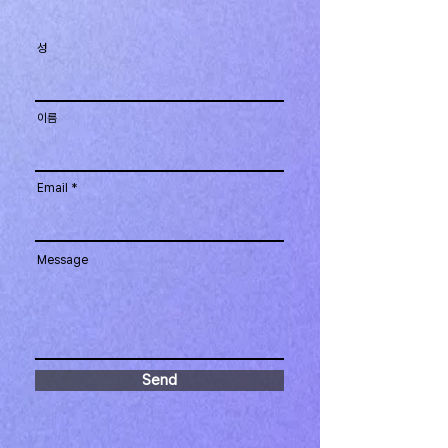
성
이름
Email
Message
Send