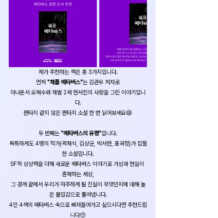
제가 추천하는 책은 총 3가지입니다.
먼저 
"채플 메타버스"
는 김관우 저자로
아나운서 오혜수와 재벌 2세 현서진의 사랑을 그린 이야기입니
다.
판타지 같지 않은 판타지 소설 한 번 읽어보세요😄
두 번째는 
"메타버스의 유령"
입니다.
독특하게도 4명의 작가(곽재식, 김상균, 박서련, 표국청)가 집필
한 소설입니다.
SF적 상상력을 더해 새로운 메타버스 이야기로 가상과 현실이 
혼재하는 세상,
그 경계 끝에서 우리가 마주하게 될 진실이 무엇인지에 대해 높
은 몰입감으로 풀어냅니다.
4인 4색의 메타버스 속으로 빠져들어가고 싶으시다면 추천드립
니다😚