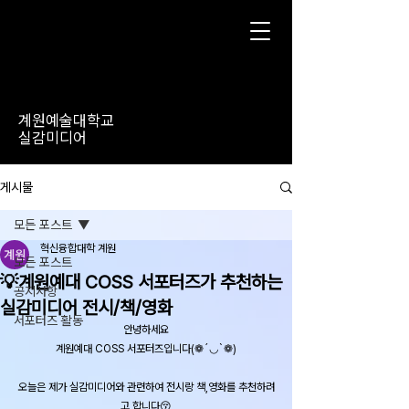
계원예술대학교
실감미디어
게시물
모든 포스트
혁신융합대학 계원
모든 포스트
💡계원예대 COSS 서포터즈가 추천하는
공지사항
실감미디어 전시/책/영화
서포터즈 활동
안녕하세요
계원예대 COSS 서포터즈입니다(❁´◡`❁)
오늘은 제가 실감미디어와 관련하여 전시랑 책,영화를 추천하려
고 합니다😚